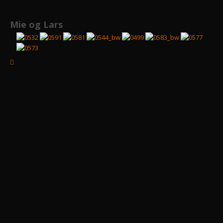
Bryllup
Mie og Lars
Tina